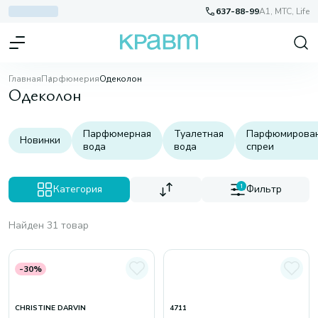
637-88-99
A1, МТС, Life
Главная
Парфюмерия
Одеколон
Одеколон
Парфюмерная
Туалетная
Парфюмирова
Новинки
вода
вода
спреи
Категория
1
Фильтр
Найден 31 товар
-30%
CHRISTINE DARVIN
4711