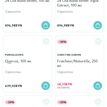
24 Old Bond Street, 100 мл
24 Old Bond Street Triple
Extract, 100 мл
Одеколон
Одеколон
496,98
BYN
496,98
BYN
-30%
PENHALIGON'S
CHRISTINE DARVIN
Quercus, 100 мл
Fraicheur/Naturelle, 250
мл
Одеколон
Одеколон
24,35
BYN
639,02
BYN
34,78
BYN
-30%
-30%