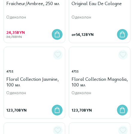
Fraicheur/Ambree, 250 мл
Original Eau De Cologne
Одеколон
Одеколон
24,35
BYN
от
54,12
BYN
34,78
BYN
4711
4711
Floral Collection Jasmine,
Floral Collection Magnolia,
100 мл
100 мл
Одеколон
Одеколон
123,70
BYN
123,70
BYN