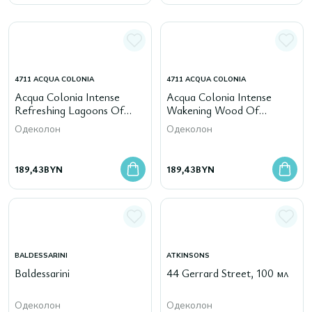
4711 ACQUA COLONIA
4711 ACQUA COLONIA
Acqua Colonia Intense
Acqua Colonia Intense
Refreshing Lagoons Of
Wakening Wood Of
Laos, 50 мл
Scandinavia, 50 мл
Одеколон
Одеколон
189,43
BYN
189,43
BYN
BALDESSARINI
ATKINSONS
Baldessarini
44 Gerrard Street, 100 мл
Одеколон
Одеколон