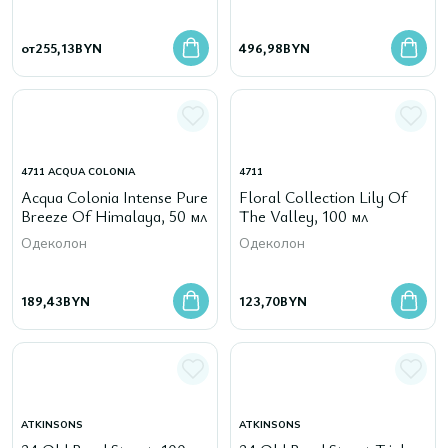
от
255,13
BYN
496,98
BYN
4711 ACQUA COLONIA
4711
Acqua Colonia Intense Pure
Floral Collection Lily Of
Breeze Of Himalaya, 50 мл
The Valley, 100 мл
Одеколон
Одеколон
189,43
BYN
123,70
BYN
ATKINSONS
ATKINSONS