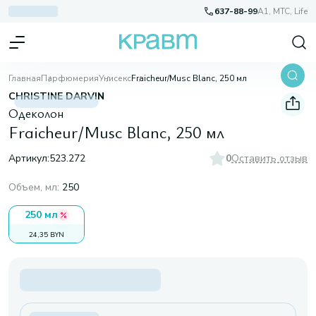
637-88-99
A1, МТС, Life
Главная
Парфюмерия
Унисекс
Fraicheur/Musc Blanc, 250 мл
CHRISTINE DARVIN
Одеколон
Fraicheur/Musc Blanc, 250 мл
Артикул:
523.272
0
Оставить отзыв
Объем, мл
:
250
250 мл
24,35 BYN