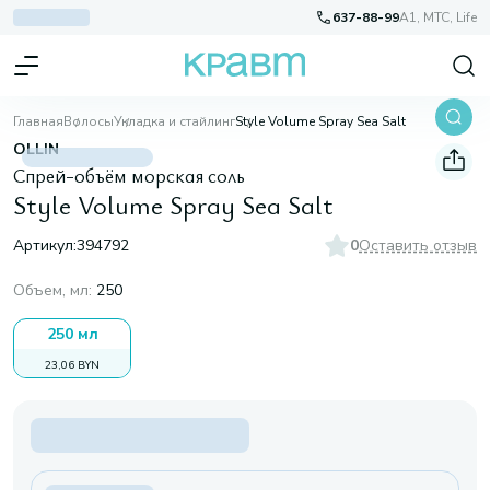
637-88-99
A1, МТС, Life
Главная
Волосы
Укладка и стайлинг
Style Volume Spray Sea Salt
OLLIN
Спрей-объём морская соль
Style Volume Spray Sea Salt
Артикул:
394792
0
Оставить отзыв
Объем, мл
:
250
250 мл
23,06 BYN