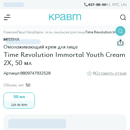
637-88-99
A1, МТС, Life
Главная
Лицо
Уход
Крем, гель, эмульсия для лица
Time Revolution Immortal Youth Cream 2X, 50 мл
MISSHA
Омолаживающий крем для лица
Time Revolution Immortal Youth Cream
2X, 50 мл
Артикул:
8809747932528
0
Оставить отзыв
Объем, мл
:
50
50 мл
229,50 BYN