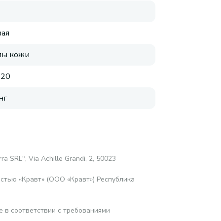
ая
пы кожи
 20
нг
ra SRL", Via Achille Grandi, 2, 50023
стью «Кравт» (ООО «Кравт») Республика
е в соответствии с требованиями