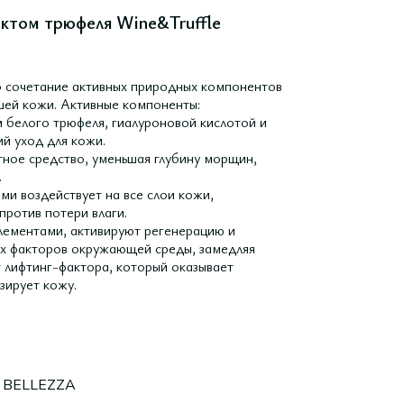
актом трюфеля Wine&Truffle
о сочетание активных природных компонентов
шей кожи. Активные компоненты:
ом белого трюфеля, гиалуроновой кислотой и
й уход для кожи.
тное средство, уменьшая глубину морщин,
.
ми воздействует на все слои кожи,
против потери влаги.
элементами, активируют регенерацию и
ых факторов окружающей среды, замедляя
т лифтинг-фактора, который оказывает
зирует кожу.
 BELLEZZA