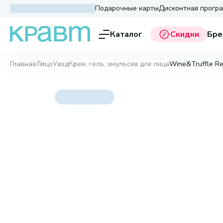
Подарочные карты
Дисконтная прогр
Каталог
Скидки
Бре
Главная
Лицо
Уход
Крем, гель, эмульсия для лица
Wine&Truffle Re