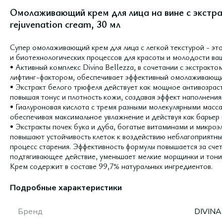
Омолаживающий крем для лица на вине с экстр
rejuvenation cream, 30 мл
Супер омолаживающий крем для лица с легкой текстурой - эт
и биотехнологических процессов для красоты и молодости ва
• Активный комплекс Divina Bellezza, в сочетании с экстракт
лифтинг-фактором, обеспечивает эффективный омолаживающи
• Экстракт белого трюфеля действует как мощное антивозрас
повышая тонус и плотность кожи, создавая эффект наполнения
• Гиалуроновая кислота с тремя разными молекулярными масса
обеспечивая максимальное увлажнение и действуя как барьер 
• Экстракты почек бука и дуба, богатые витаминами и микро
повышают устойчивость клеток к воздействию неблагоприятн
процесс старения. Эффективность формулы повышается за сче
подтягивающее действие, уменьшает мелкие морщинки и тони
Крем содержит в составе 99,7% натуральных ингредиентов.
Подробные характеристики
Бренд
DIVINA