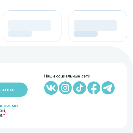
Наши социальные сети
саться
ловиями
ой,
а.