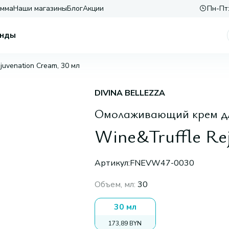
амма
Наши магазины
Блог
Акции
Пн-Пт:
нды
juvenation Cream, 30 мл
DIVINA BELLEZZA
Омолаживающий крем для
Wine&Truffle Re
Артикул:
FNEVW47-0030
Объем, мл
:
30
30 мл
173,89 BYN