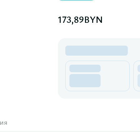
173,89
BYN
ия