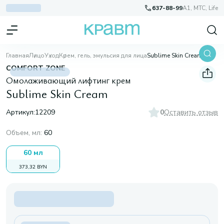
637-88-99
A1, МТС, Life
Главная
Лицо
Уход
Крем, гель, эмульсия для лица
Sublime Skin Cream
COMFORT ZONE
Омолаживающий лифтинг крем
Sublime Skin Cream
Артикул:
12209
0
Оставить отзыв
Объем, мл
:
60
60 мл
373,32 BYN