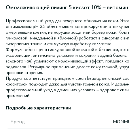
Омолаживающий пилинг 5 кислот 10% + витамин
Профессиональный уход для вечернего обновления кожи. Этот
оптимальным pH 3.5 обеспечивает контролируемое отшелушив
омертвевшие клетки, не нарушая защитный барьер кожи. Компл
гликолевой, миндальной и яблочной) работает в синергии с в
гиперпигментацию и стимулируя выработку коллагена.
Формула обогащена гиалуроновой кислотой и бетаином, кот
эксфолиации, интенсивно увлажняя и сохраняя водный баланс.
зеленого чая) усиливают омолаживающий эффект, придавая к
радикалов. Регулярное применение делает кожу гладкой, упру
признаки старения.
Продукт соответствует принципам clean beauty: веганский со
красителей подходит даже для чувствительной кожи. Идеальн
профессиональный уход в домашних условиях – здоровое сиян
применений.
Подробные характеристики
Бренд
MONM