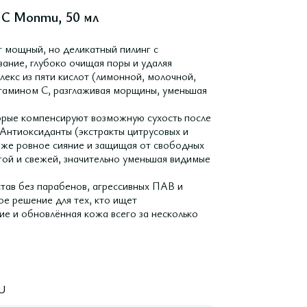
 С Monmu, 50 мл
 мощный, но деликатный пилинг с
ание, глубоко очищая поры и удаляя
екс из пяти кислот (лимонной, молочной,
итамином С, разглаживая морщины, уменьшая
орые компенсируют возможную сухость после
 Антиоксиданты (экстракты цитрусовых и
оже ровное сияние и защищая от свободных
гой и свежей, значительно уменьшая видимые
став без парабенов, агрессивных ПАВ и
ое решение для тех, кто ищет
ие и обновлённая кожа всего за несколько
U