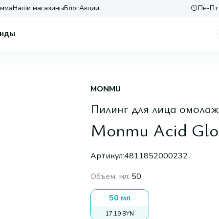
амма
Наши магазины
Блог
Акции
Пн-Пт:
нды
MONMU
Пилинг для лица омола
Monmu Acid Glo
Артикул:
4811852000232
Объем, мл
:
50
50 мл
17,19 BYN