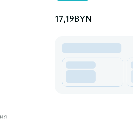
17,19
BYN
ия