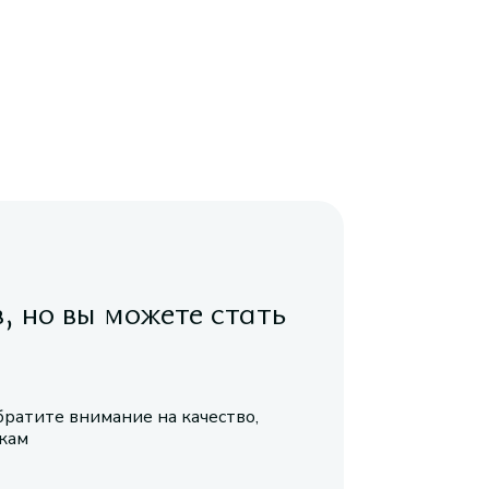
в, но вы можете стать
братите внимание на качество,
икам