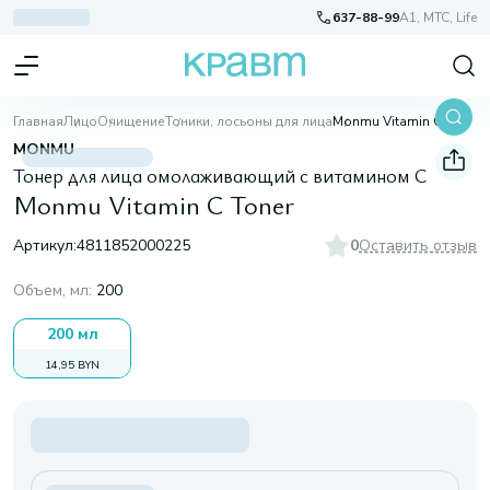
637-88-99
A1, МТС, Life
Главная
Лицо
Очищение
Тоники, лосьоны для лица
Monmu Vitamin C Toner
MONMU
Тонер для лица омолаживающий с витамином С
Monmu Vitamin C Toner
Артикул:
4811852000225
0
Оставить отзыв
Объем, мл
:
200
200 мл
14,95 BYN