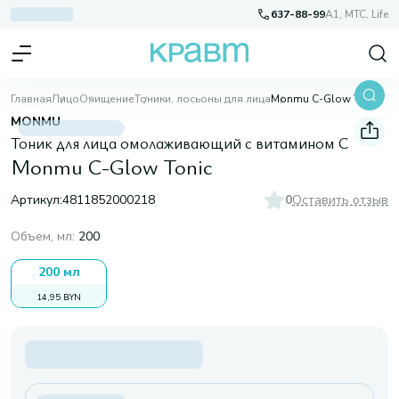
637-88-99
A1, МТС, Life
Главная
Лицо
Очищение
Тоники, лосьоны для лица
Monmu C-Glow Tonic
MONMU
Тоник для лица омолаживающий с витамином С
Monmu C-Glow Tonic
Артикул:
4811852000218
0
Оставить отзыв
Объем, мл
:
200
200 мл
14,95 BYN