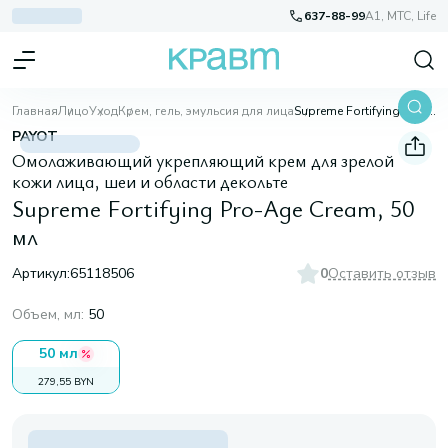
637-88-99
A1, МТС, Life
Главная
Лицо
Уход
Крем, гель, эмульсия для лица
Supreme Fortifying Pro-Age Cream, 50 мл
PAYOT
Омолаживающий укрепляющий крем для зрелой
кожи лица, шеи и области декольте
Supreme Fortifying Pro-Age Cream, 50
мл
Артикул:
65118506
0
Оставить отзыв
Объем, мл
:
50
50 мл
279,55 BYN