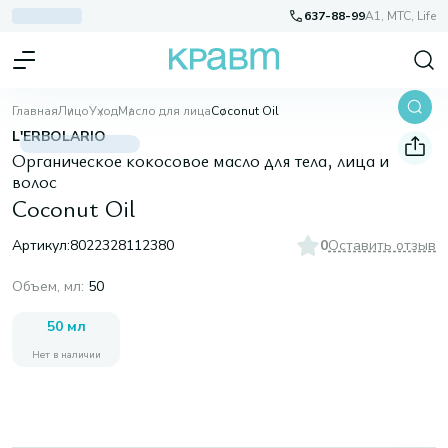
637-88-99
A1, МТС, Life
Главная
Лицо
Уход
Масло для лица
Coconut Oil
L'ERBOLARIO
Органическое кокосовое масло для тела, лица и
волос
Coconut Oil
Артикул:
8022328112380
0
Оставить отзыв
Объем, мл
:
50
50 мл
Нет в наличии