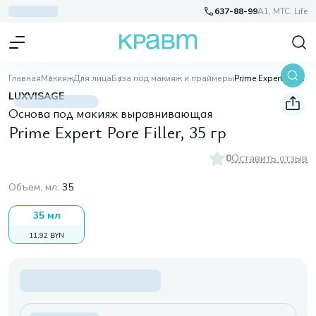
637-88-99
A1, МТС, Life
Главная
Макияж
Для лица
База под макияж и праймеры
Prime Expert Pore Filler, 35 гр
LUXVISAGE
Основа под макияж выравнивающая
Prime Expert Pore Filler, 35 гр
0
Оставить отзыв
Объем, мл
:
35
35 мл
11,92 BYN