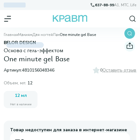
637-88-99
A1, МТС, Life
Главная
Макияж
Для ногтей
Лак
One minute gel Base
BELOR DESIGN
Основа с гель-эффектом
One minute gel Base
Артикул:
4810156048346
0
Оставить отзыв
Объем, мл
:
12
12 мл
Нет в наличии
Товар недоступен для заказа в интернет-магазине