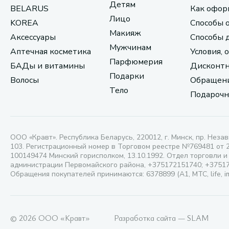
Детям
BELARUS
Как офор
Лицо
KOREA
Способы 
Макияж
Аксессуары
Способы 
Мужчинам
Аптечная косметика
Условия, 
Парфюмерия
БАДы и витамины
Дисконтн
Подарки
Волосы
Обращени
Тело
Подарочн
ООО «Кравт». Республика Беларусь, 220012, г. Минск, пр. Незав
103. Регистрационный номер в Торговом реестре №769481 от 
100149474 Минский горисполком, 13.10.1992. Отдел торговли и
администрации Первомайского района, +375172151740; +3751
Обращения покупателей принимаются: 6378899 (А1, МТС, life, i
© 2026 ООО «Кравт»
Разработка сайта — SLAM