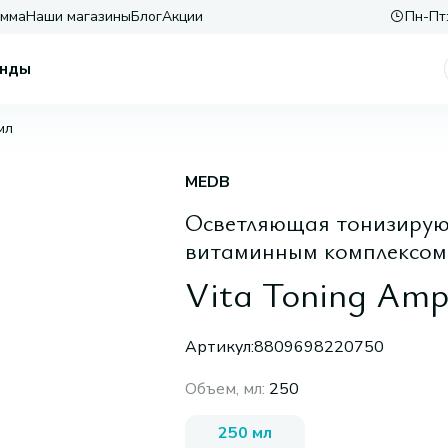
амма
Наши магазины
Блог
Акции
Пн-Пт:
нды
мл
MEDB
Осветляющая тонизирующ
витаминным комплексом
Vita Toning Amp
Артикул:
8809698220750
Объем, мл
:
250
250 мл