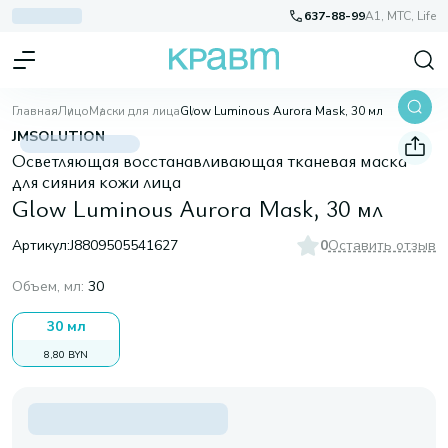
637-88-99
A1, МТС, Life
Главная
Лицо
Маски для лица
Glow Luminous Aurora Mask, 30 мл
JMSOLUTION
Осветляющая восстанавливающая тканевая маска
для сияния кожи лица
Glow Luminous Aurora Mask, 30 мл
Артикул:
J8809505541627
0
Оставить отзыв
Объем, мл
:
30
30 мл
8,80 BYN