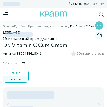
637-88-99
A1, МТС, Life
Главная
Лицо
Уход
Крем, гель, эмульсия для лица
Dr. Vitamin C Cure Cream
LEBELAGE
Осветляющий крем для лица
Dr. Vitamin C Cure Cream
Артикул:
8809445616041
0
Оставить отзыв
Объем, мл
:
70
70 мл
26,50 BYN