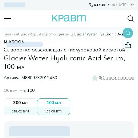
637-88-99
A1, МТС, Life
Главная
Лицо
Уход
Сыворотки для лица
Glacier Water Hyaluronic Acid Serum, 100 мл
MIXSOON
Сыворотка освежающая с гиалуроновой кислотой
Glacier Water Hyaluronic Acid Serum,
100 мл
Артикул:
M8809732912450
0
Оставить отзыв
Объем, мл
:
100
300 мл
100 мл
118,62 BYN
101,08 BYN