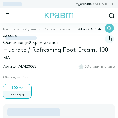
637-88-99
A1, МТС, Life
Главная
Тело
Уход для тела
Кремы для рук и ног
Hydrate / Refreshing Foot Cream, 100 мл
ALMA K
Освежающий крем для ног
Hydrate / Refreshing Foot Cream, 100
мл
Артикул:
ALM20063
0
Оставить отзыв
Объем, мл
:
100
100 мл
35,45 BYN