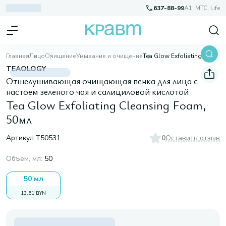
637-88-99
A1, МТС, Life
Главная
Лицо
Очищение
Умывание и очищение
Tea Glow Exfoliating Cleansing Foam, 50мл
TEAOLOGY
Отшелушивающая очищающая пенка для лица с
настоем зеленого чая и салициловой кислотой
Tea Glow Exfoliating Cleansing Foam,
50мл
Артикул:
T50531
0
Оставить отзыв
Объем, мл
:
50
50 мл
13,51 BYN