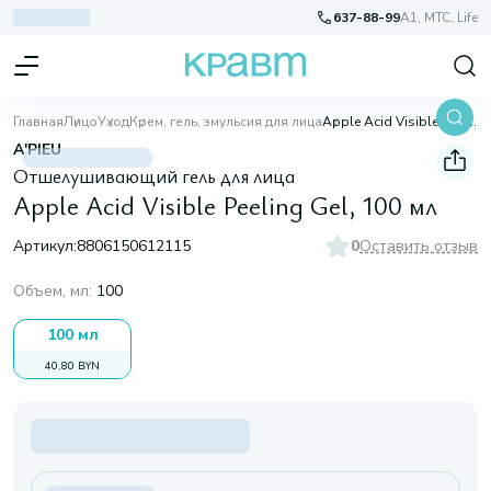
637-88-99
A1, МТС, Life
Главная
Лицо
Уход
Крем, гель, эмульсия для лица
Apple Acid Visible Peeling Gel, 100 мл
A'PIEU
Отшелушивающий гель для лица
Apple Acid Visible Peeling Gel, 100 мл
Артикул:
8806150612115
0
Оставить отзыв
Объем, мл
:
100
100 мл
40,80 BYN