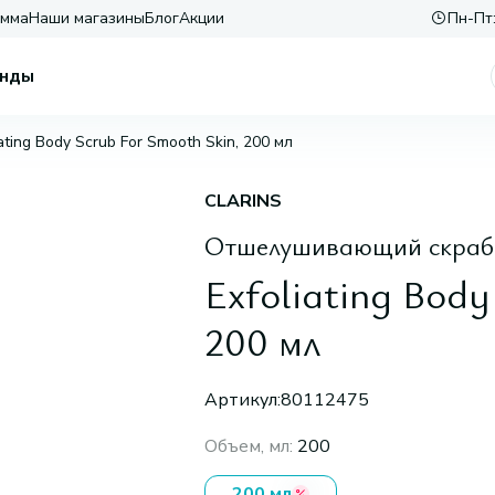
амма
Наши магазины
Блог
Акции
Пн-Пт:
нды
iating Body Scrub For Smooth Skin, 200 мл
CLARINS
Отшелушивающий скраб 
Exfoliating Body
200 мл
Артикул:
80112475
Объем, мл
:
200
200 мл