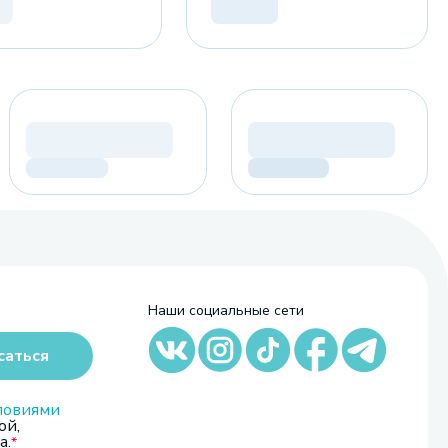
Наши социальные сети
саться
ловиями
ой,
а.