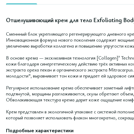
Отшелушивающий крем для тела Exfoliating Body
Сменнный блок укрепляющего регенерирующего дневного крема
Инновационная формула нового поколения содержит мощные
увеличению выработки коллагена и повышению упругости кожи
В основе крема — эксклюзивная технология [Collagen]³ Techn
кожи благодаря синергетическому действию трёх активных ко
экстракта ореха пекан и органического экстракта Mitracarpus
молодости", выравнивает тон кожи и придает ей здоровое сия
Регулярное использование крема обеспечивает заметный лифти
подтянутой, морщины разглаживаются, скулы обретают объем, 
Обволакивающая текстура крема дарит коже ощущение комфор
Крем представлен в экологичной упаковке с системой попол
который позволяет использовать флакон многократно, сокращ
Подробные характеристики