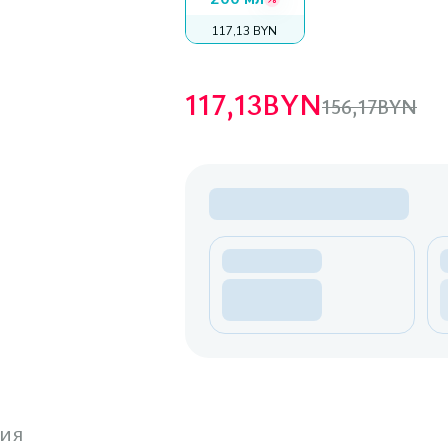
117,13 BYN
117,13
BYN
156,17
BYN
ия