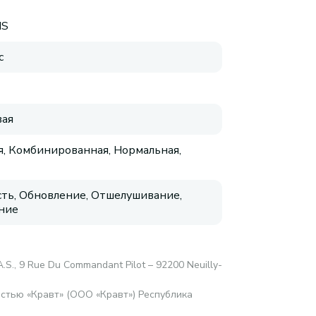
NS
с
ая
, Комбинированная, Нормальная,
сть, Обновление, Отшелушивание,
ние
.A.S., 9 Rue Du Commandant Pilot – 92200 Neuilly-
стью «Кравт» (ООО «Кравт») Республика