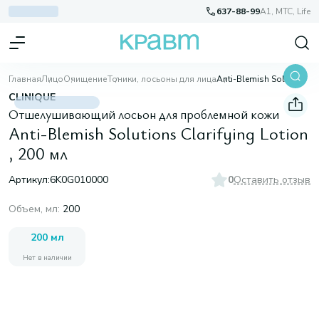
637-88-99
A1, МТС, Life
Главная
Лицо
Очищение
Тоники, лосьоны для лица
Anti-Blemish Solutions Clarifying Lotion , 200 мл
CLINIQUE
Отшелушивающий лосьон для проблемной кожи
Anti-Blemish Solutions Clarifying Lotion
, 200 мл
Артикул:
6K0G010000
0
Оставить отзыв
Объем, мл
:
200
200 мл
Нет в наличии