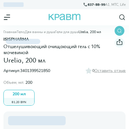
637-88-99
A1, МТС, Life
Главная
Тело
Для ванны и душа
Гели для душа
Urelia, 200 мл
ISISPHARMA
Отшелушивающий очищающий гель с 10%
мочевиной
Urelia, 200 мл
Артикул:
3401399521850
0
Оставить отзыв
Объем, мл
:
200
200 мл
81,20 BYN