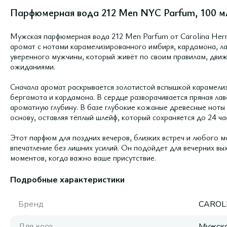
Парфюмерная вода 212 Men NYC Parfum, 100 м
Мужская парфюмерная вода 212 Men Parfum от Carolina Her
аромат с нотами карамелизированного имбиря, кардамона, ла
уверенного мужчины, который живёт по своим правилам, движ
ожиданиями.
Сначала аромат раскрывается золотистой вспышкой карамел
бергамота и кардамона. В сердце разворачивается пряная лава
ароматную глубину. В базе глубокие кожаные древесные ноты
основу, оставляя тёплый шлейф, который сохраняется до 24 ча
Этот парфюм для поздних вечеров, близких встреч и любого м
впечатление без лишних усилий. Он подойдет для вечерних вы
моментов, когда важно ваше присутствие.
Подробные характеристики
Бренд
CAROL
Для кого
Мужск