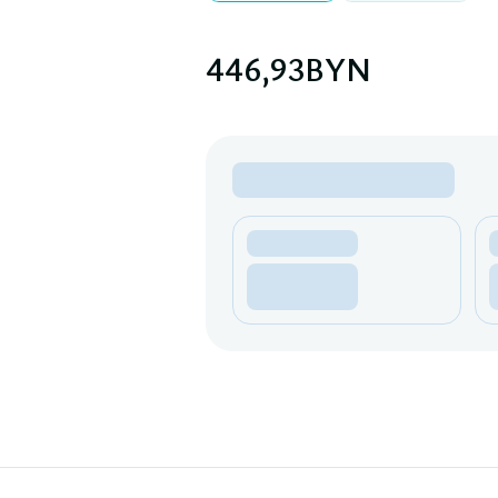
446,93
BYN