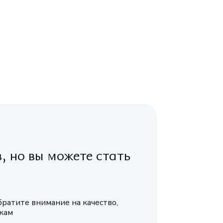
в, но вы можете стать
братите внимание на качество,
икам