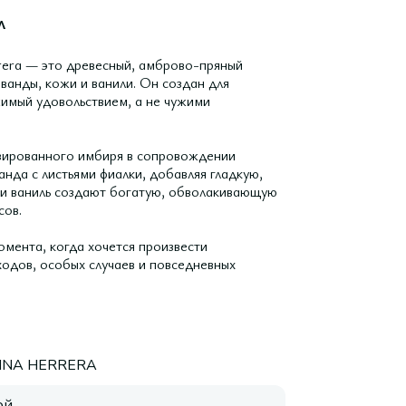
л
rera — это древесный, амброво-пряный
ванды, кожи и ванили. Он создан для
имый удовольствием, а не чужими
изированного имбиря в сопровождении
нда с листьями фиалки, добавляя гладкую,
 и ваниль создают богатую, обволакивающую
сов.
омента, когда хочется произвести
ходов, особых случаев и повседневных
INA HERRERA
ой