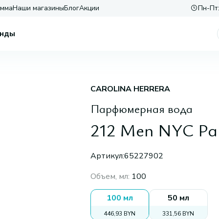
амма
Наши магазины
Блог
Акции
Пн-Пт:
нды
CAROLINA HERRERA
Парфюмерная вода
212 Men NYC Pa
Артикул:
65227902
Объем, мл
:
100
100 мл
50 мл
446,93 BYN
331,56 BYN