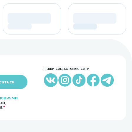
Наши социальные сети
саться
ловиями
ой,
а.