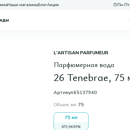
амма
Наши магазины
Блог
Акции
Пн-Пт:
нды
L'ARTISAN PARFUMEUR
Парфюмерная вода
26 Tenebrae, 75 
Артикул:
65137940
Объем, мл
:
75
75 мл
875,94 BYN