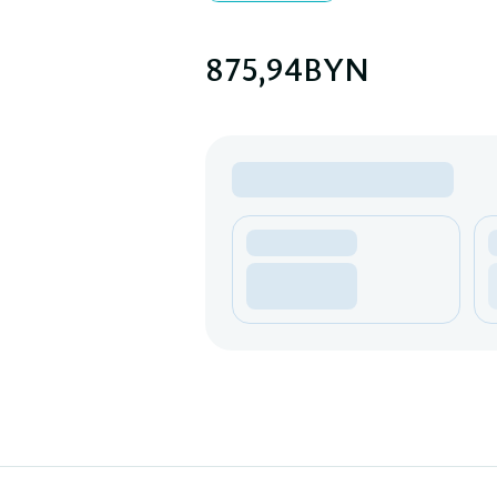
875,94
BYN