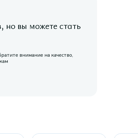
в, но вы можете стать
братите внимание на качество,
икам