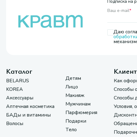
Подписка на р
Ваш e-mail
*
Даю согла
обработк
механизмо
Каталог
Клиен
Детям
BELARUS
Как офор
Лицо
KOREA
Способы 
Макияж
Аксессуары
Способы 
Мужчинам
Аптечная косметика
Условия, 
Парфюмерия
БАДы и витамины
Дисконтн
Подарки
Волосы
Обращени
Тело
Подарочн