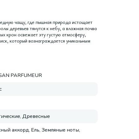
оведную чащу, где пышная природа истощает
олы деревьев тянутся к небу, а влажная почва
вых крон освежает эту густую атмосферу,
иск, который вознаграждается уникальным
ISAN PARFUMEUR
с
ические, Древесные
ный аккорд, Ель, Земляные ноты,