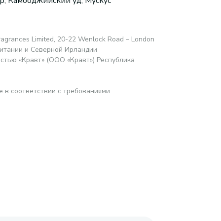
р, Камбоджийский уд, Мускус
ragrances Limited, 20-22 Wenlock Road – London
ритании и Северной Ирландии
стью «Кравт» (ООО «Кравт») Республика
е в соответствии с требованиями