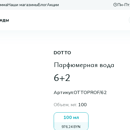
амма
Наши магазины
Блог
Акции
Пн-Пт:
нды
DOTTO
Парфюмерная вода
6+2
Артикул:
OTTOPROF/62
Объем, мл
:
100
100 мл
976,24 BYN