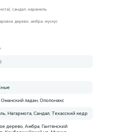
мота), сандал, карамель
аровое дерево, амбра, мускус
O
с
сные
 Оманский ладан, Опопонакс
ль, Нагармота, Сандал, Техасский кедр
ое дерево, Амбра, Гаитянский