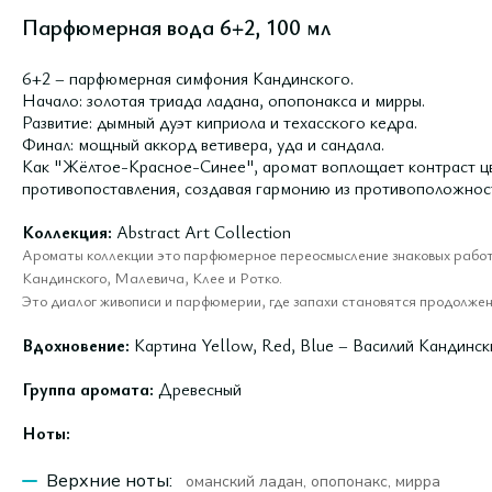
Парфюмерная вода 6+2, 100 мл
6+2 – парфюмерная симфония Кандинского.
Начало: золотая триада ладана, опопонакса и мирры.
Развитие: дымный дуэт киприола и техасского кедра.
Финал: мощный аккорд ветивера, уда и сандала.
Как "Жёлтое-Красное-Синее", аромат воплощает контраст цв
противопоставления, создавая гармонию из противоположнос
Коллекция:
Abstract Art Collection
Ароматы коллекции это парфюмерное переосмысление знаковых работ
Кандинского, Малевича, Клее и Ротко.
Это диалог живописи и парфюмерии, где запахи становятся продолже
Вдохновение:
Картина Yellow, Red, Blue – Василий Кандинск
Группа аромата:
Древесный
Ноты:
Верхние ноты:
оманский ладан, опопонакс, мирра