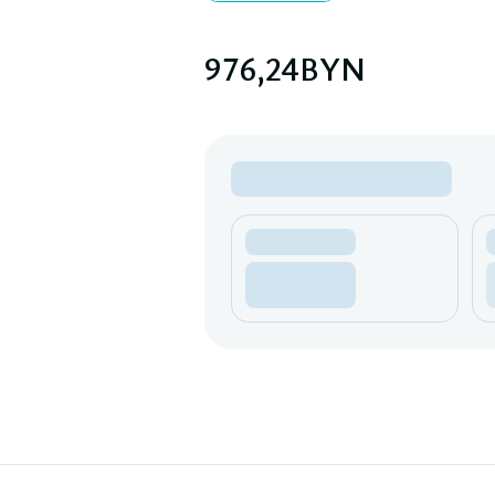
976,24
BYN