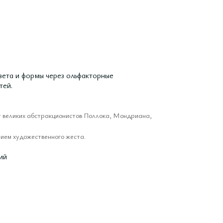
ета и формы через ольфакторные
тей.
 великих абстракционистов Поллока, Мондриана,
нием художественного жеста.
ий