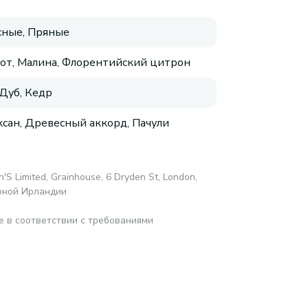
ные, Пряные
от, Малина, Флорентийский цитрон
 Дуб, Кедр
сан, Древесный аккорд, Пачули
n′S Limited, Grainhouse, 6 Dryden St, London,
рной Ирландии
е в соответствии с требованиями