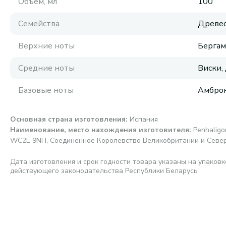
Объем, мл
100
Семейства
Древес
Верхние ноты
Бергам
Средние ноты
Виски,
Базовые ноты
Амброк
Основная страна изготовления
:
Испания
Наименование, место нахождения изготовителя
:
Penhaligo
WC2E 9NH, Соединенное Королевство Великобритании и Севе
Дата изготовления и срок годности товара указаны на упаковк
действующего законодательства Республики Беларусь