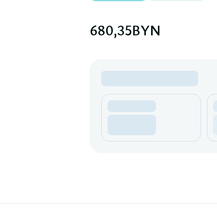
680,35
BYN