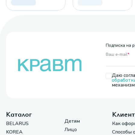
Подписка на р
Ваш e-mail
*
Даю согла
обработк
механизмо
Каталог
Клиен
Детям
BELARUS
Как офор
Лицо
KOREA
Способы 