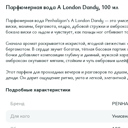
Парфюмерная вода A London Dandy, 100 мл
Парфюмерная вода Penhaligon's A London Dandy — это унисе
виски, малины, бергамота, кедра, дубовой стружки и амброкса
бокала виски со льдом и чувствует, как пальцы ног отбивают 
Сначала аромат раскрывается искристой, ягодной свежестью: 
бергамотом. В сердце звучит богатая, тёплая басовая партия: 
бочки добавляют композиции глубину и дымный, мужской харак
амброксан окутывают мягким, стойким и чуть амбровым шлей
Этот парфюм для прохладных вечеров и разговоров по душам,
денди. Он дарит ощущение ритма, уюта и легкой, элегантной 
Подробные характеристики
Бренд
PENHA
Для кого
Унисек