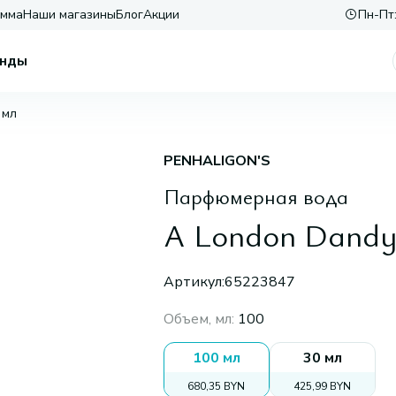
амма
Наши магазины
Блог
Акции
Пн-Пт:
нды
 мл
PENHALIGON'S
Парфюмерная вода
A London Dandy
Артикул:
65223847
Объем, мл
:
100
100 мл
30 мл
680,35 BYN
425,99 BYN