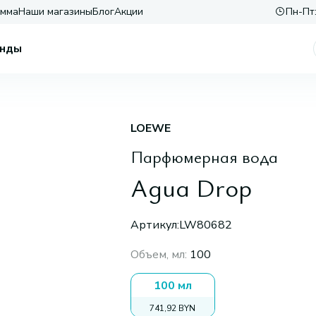
амма
Наши магазины
Блог
Акции
Пн-Пт:
нды
LOEWE
Парфюмерная вода
Agua Drop
Артикул:
LW80682
Объем, мл
:
100
100 мл
741,92 BYN