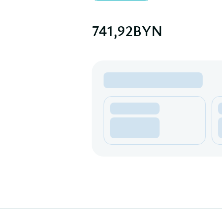
741,92
BYN