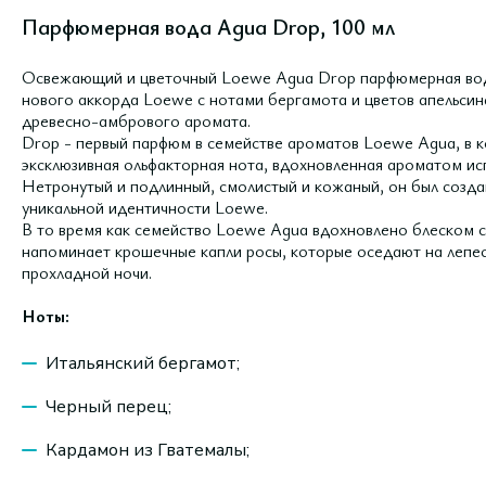
Парфюмерная вода Agua Drop, 100 мл
Освежающий и цветочный Loewe Agua Drop парфюмерная вода
нового аккорда Loewe с нотами бергамота и цветов апельсина
древесно-амбрового аромата.
Drop - первый парфюм в семействе ароматов Loewe Agua, в 
эксклюзивная ольфакторная нота, вдохновленная ароматом ис
Нетронутый и подлинный, смолистый и кожаный, он был созда
уникальной идентичности Loewe.
В то время как семейство Loewe Agua вдохновлено блеском с
напоминает крошечные капли росы, которые оседают на лепес
прохладной ночи.
Ноты:
Итальянский бергамот;
Черный перец;
Кардамон из Гватемалы;