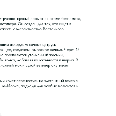
итрусово-пряный аромат с нотами бергамота,
 ветивера. Он создан для тех, кто ищет в
ежесть с элегантностью Восточного
ающим аккордом: сочные цитрусы
рящее, средиземноморское начало. Через 15
жно проявляются утонченный жасмин,
бы тонка, добавляя изысканности и шарма. В
 влажный мох и сухой ветивер окутывают
 и хочет перенестись на элегантный вечер в
 Нью-Йорка, подходя для особых моментов и
L