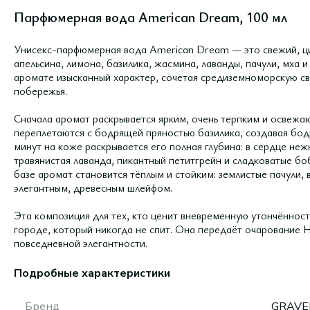
Парфюмерная вода American Dream, 100 мл
Унисекс-парфюмерная вода American Dream — это свежий, ц
апельсина, лимона, базилика, жасмина, лаванды, пачули, мха и
аромате изысканный характер, сочетая средиземноморскую св
побережья.
Сначала аромат раскрывается ярким, очень терпким и освеж
переплетаются с бодрящей пряностью базилика, создавая бод
минут на коже раскрывается его полная глубина: в сердце не
травянистая лаванда, пикантный петитгрейн и сладковатые бо
базе аромат становится тёплым и стойким: землистые пачули,
элегантным, древесным шлейфом.
Эта композиция для тех, кто ценит вневременную утончённость
городе, который никогда не спит. Она передаёт очарование
повседневной элегантности.
Подробные характеристики
Бренд
GRAVE