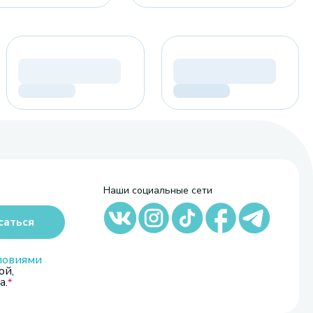
Наши социальные сети
саться
ловиями
ой,
а.