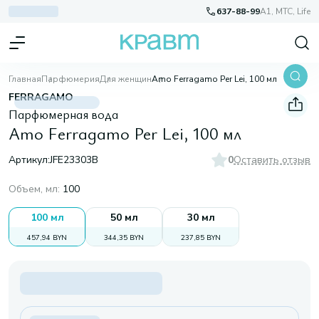
637-88-99
A1, МТС, Life
Главная
Парфюмерия
Для женщин
Amo Ferragamo Per Lei, 100 мл
FERRAGAMO
Парфюмерная вода
Amo Ferragamo Per Lei, 100 мл
Артикул:
JFE23303B
0
Оставить отзыв
Объем, мл
:
100
100 мл
50 мл
30 мл
457,94 BYN
344,35 BYN
237,85 BYN