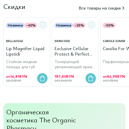
Скидки
Все товары на скидке
Новинка
-40%
Новинка
-25%
-50%
BELLAOGGI
SKINCODE
CAROLE DAVER
Lip Magnifier Liquid
Exclusive Cellular
Cassilia For
Lipstick
Protect & Perfect
Tinted Moisturizer
Стойкая жидкая
Тонирующий
Парфюмерная
SPF 15, 30 мл
помада для губ
увлажняющий крем
для лица
от
16,81
BYN
187,40
BYN
от
46,98
BYN
28,02
BYN
249,86
BYN
93,97
BYN
Органическая
косметика The Organic
Pharmacy