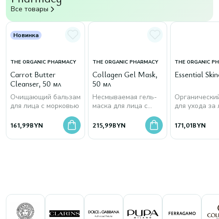
Все товары
Новинка
THE ORGANIC PHARMACY
THE ORGANIC PHARMACY
THE ORGANIC P
Carrot Butter
Collagen Gel Mask,
Essential Skin
Cleanser, 50 мл
50 мл
Очищающий бальзам
Несмываемая гель-
Органически
для лица с морковью
маска для лица с
для ухода за
морским коллагеном
161,99
BYN
215,99
BYN
171,01
BYN