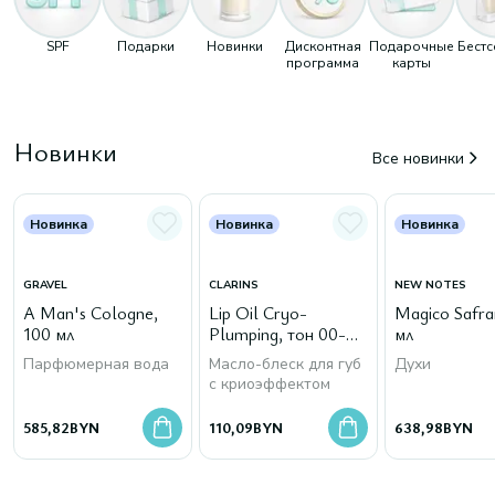
SPF
Подарки
Новинки
Дисконтная
Подарочные
Бест
программа
карты
Новинки
Все новинки
Новинка
Новинка
Новинка
GRAVEL
CLARINS
NEW NOTES
A Man's Cologne,
Lip Oil Cryo-
Magico Safra
100 мл
Plumping, тон 00-
мл
Cryo Mint
Парфюмерная вода
Масло-блеск для губ
Духи
с криоэффектом
585,82
BYN
110,09
BYN
638,98
BYN