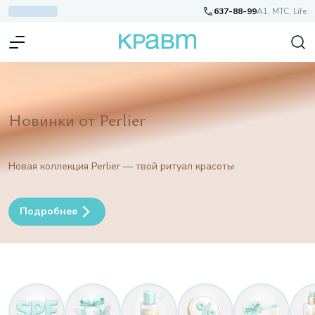
637-88-99
A1, МТС, Life
Новинки от Perlier
Новая коллекция Perlier — твой ритуал красоты
Подробнее