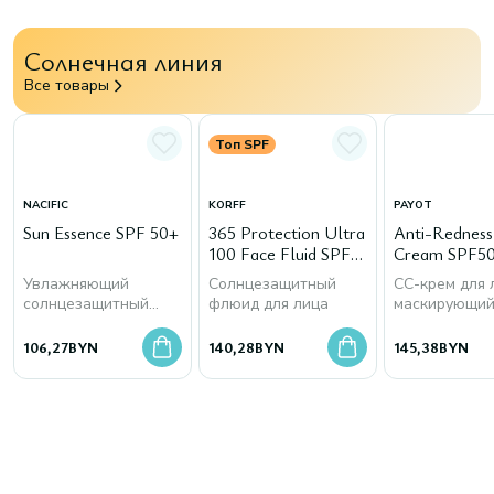
Солнечная линия
Все товары
Топ SPF
NACIFIC
KORFF
PAYOT
Sun Essence SPF 50+
365 Protection Ultra
Anti-Rednes
100 Face Fluid SPF
Cream SPF50
50+
Увлажняющий
Солнцезащитный
СС-крем для 
солнцезащитный
флюид для лица
маскирующи
крем для лица
покраснения
106,27
BYN
140,28
BYN
145,38
BYN