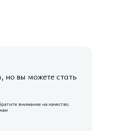
в, но вы можете стать
братите внимание на качество,
икам