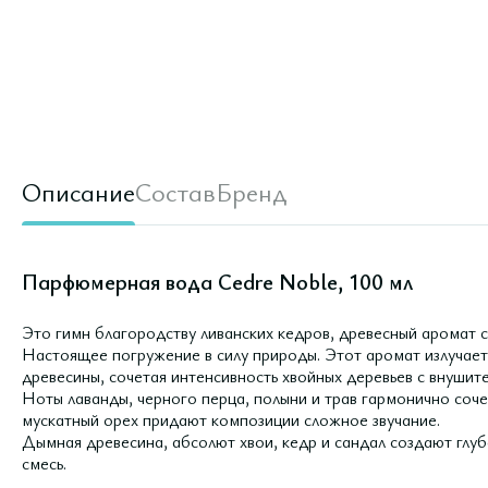
Описание
Состав
Бренд
Парфюмерная вода Cedre Noble, 100 мл
Это гимн благородству ливанских кедров, древесный аромат с
Настоящее погружение в силу природы. Этот аромат излучает
древесины, сочетая интенсивность хвойных деревьев с внушит
Ноты лаванды, черного перца, полыни и трав гармонично сочет
мускатный орех придают композиции сложное звучание.
Дымная древесина, абсолют хвои, кедр и сандал создают гл
смесь.