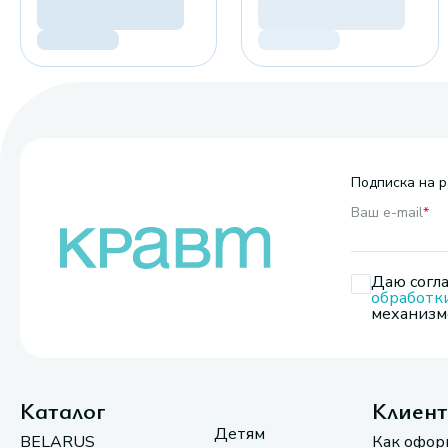
Подписка на р
Ваш e-mail
*
Даю согла
обработк
механизмо
Каталог
Клиен
Детям
BELARUS
Как офор