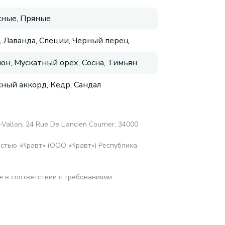
ные, Пряные
, Лаванда, Специи, Черный перец
он, Мускатный орех, Сосна, Тимьян
ный аккорд, Кедр, Сандал
-Vallon, 24 Rue De L’ancien Courrier, 34000
стью «Кравт» (ООО «Кравт») Республика
е в соответствии с требованиями