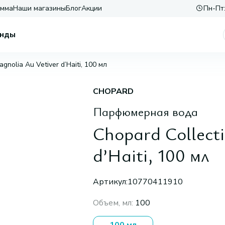
амма
Наши магазины
Блог
Акции
Пн-Пт:
нды
gnolia Au Vetiver d’Haiti, 100 мл
CHOPARD
Парфюмерная вода
Chopard Collect
d’Haiti, 100 мл
Артикул:
10770411910
Объем, мл
:
100