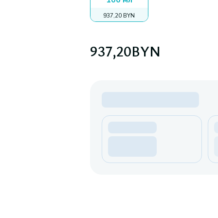
100 мл
937,20 BYN
937,20
BYN