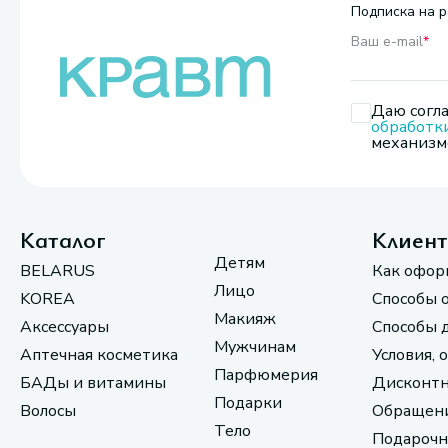
Подписка на р
Ваш e-mail
*
Даю согла
обработк
механизмо
Каталог
Клиен
Детям
BELARUS
Как офор
Лицо
KOREA
Способы 
Макияж
Аксессуары
Способы 
Мужчинам
Аптечная косметика
Условия, 
Парфюмерия
БАДы и витамины
Дисконтн
Подарки
Волосы
Обращени
Тело
Подарочн