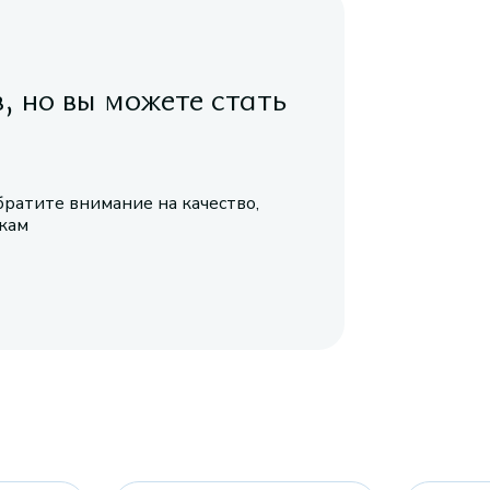
в, но вы можете стать
братите внимание на качество,
икам