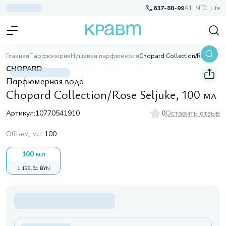
637-88-99
A1, МТС, Life
Главная
Парфюмерия
Нишевая парфюмерия
Chopard Collection/Rose Seljuke, 100 мл
CHOPARD
Парфюмерная вода
Chopard Collection/Rose Seljuke, 100 мл
Артикул:
10770541910
0
Оставить отзыв
Объем, мл
:
100
100 мл
1 139,54 BYN