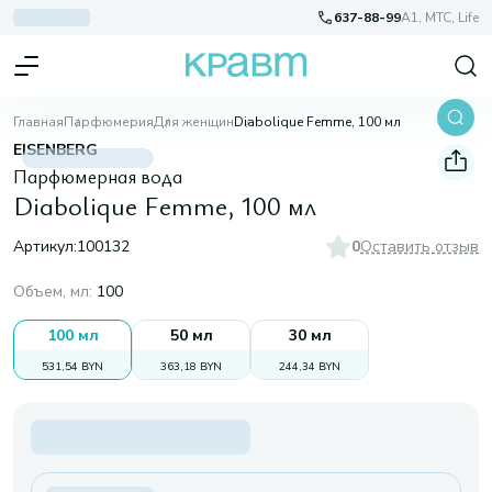
637-88-99
A1, МТС, Life
Главная
Парфюмерия
Для женщин
Diabolique Femme, 100 мл
EISENBERG
Парфюмерная вода
Diabolique Femme, 100 мл
Артикул:
100132
0
Оставить отзыв
Объем, мл
:
100
100 мл
50 мл
30 мл
531,54 BYN
363,18 BYN
244,34 BYN