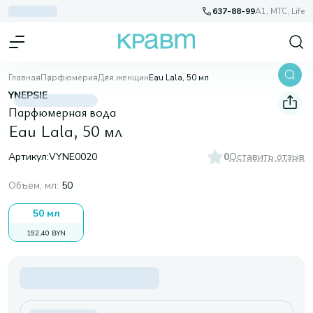
637-88-99
A1, МТС, Life
Главная
Парфюмерия
Для женщин
Eau Lala, 50 мл
YNEPSIE
Парфюмерная вода
Eau Lala, 50 мл
Артикул:
VYNE0020
0
Оставить отзыв
Объем, мл
:
50
50 мл
192,40 BYN