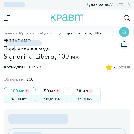
637-88-99
A1, МТС, Life
Главная
Парфюмерия
Для женщин
Signorina Libera, 100 мл
FERRAGAMO
Парфюмерная вода
Signorina Libera, 100 мл
Артикул:
JFE18152B
5
1 отзыв
Объем, мл
:
100
100 мл
50 мл
30 мл
341,68 BYN
248,50 BYN
176,43 BYN