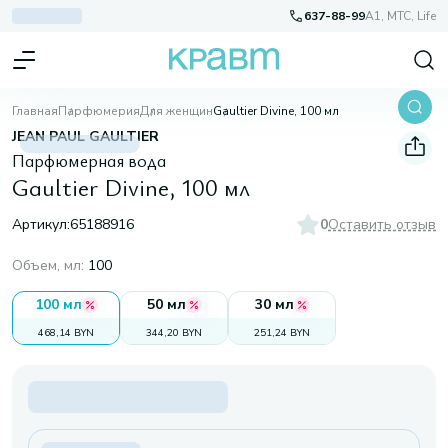
637-88-99
A1, МТС, Life
Главная
Парфюмерия
Для женщин
Gaultier Divine, 100 мл
JEAN PAUL GAULTIER
Парфюмерная вода
Gaultier Divine, 100 мл
Артикул:
65188916
0
Оставить отзыв
Объем, мл
:
100
100 мл
50 мл
30 мл
468,14 BYN
344,20 BYN
251,24 BYN