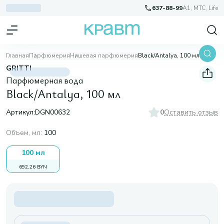
637-88-99
A1, МТС, Life
Главная
Парфюмерия
Нишевая парфюмерия
Black/Antalya, 100 мл
GRITTI
Парфюмерная вода
Black/Antalya, 100 мл
Артикул:
DGN00632
0
Оставить отзыв
Объем, мл
:
100
100 мл
692,26 BYN