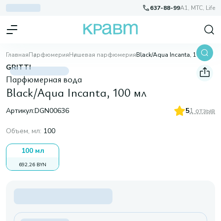
637-88-99
A1, МТС, Life
Главная
Парфюмерия
Нишевая парфюмерия
Black/Aqua Incanta, 100 мл
GRITTI
Парфюмерная вода
Black/Aqua Incanta, 100 мл
Артикул:
DGN00636
5
1 отзыв
Объем, мл
:
100
100 мл
692,26 BYN