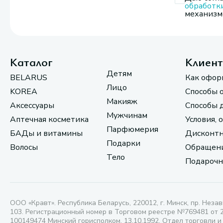
обработк
механизмо
Каталог
Клиен
Детям
BELARUS
Как офор
Лицо
KOREA
Способы 
Макияж
Аксессуары
Способы 
Мужчинам
Аптечная косметика
Условия, 
Парфюмерия
БАДы и витамины
Дисконтн
Подарки
Волосы
Обращени
Тело
Подарочн
ООО «Кравт». Республика Беларусь, 220012, г. Минск, пр. Незав
103. Регистрационный номер в Торговом реестре №769481 от 
100149474 Минский горисполком, 13.10.1992. Отдел торговли и