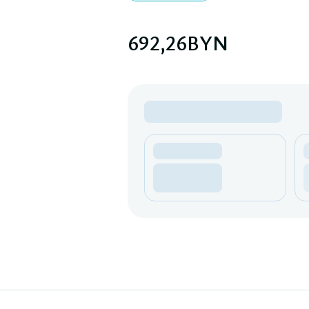
692,26
BYN