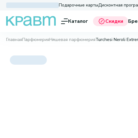
Подарочные карты
Дисконтная прогр
Каталог
Скидки
Бре
Главная
Парфюмерия
Нишевая парфюмерия
Turchesi Neroli Extr