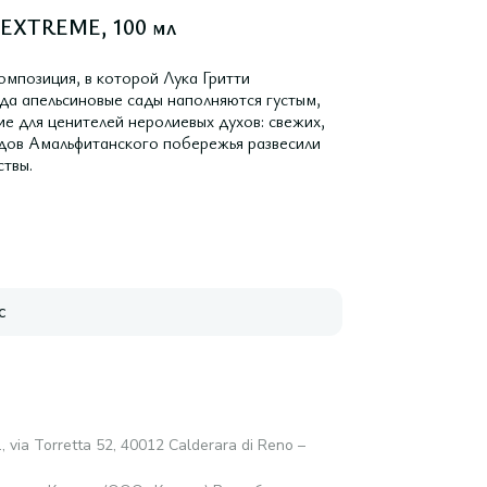
 EXTREME, 100 мл
омпозиция, в которой Лука Гритти
гда апельсиновые сады наполняются густым,
 для ценителей неролиевых духов: свежих,
адов Амальфитанского побережья развесили
твы.
с
.l., via Torretta 52, 40012 Calderara di Reno –