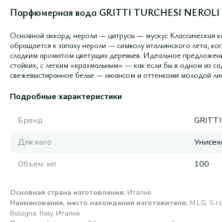
Парфюмерная вода GRITTI TURCHESI NEROLI
Основной аккорд: нероли — цитрусы — мускус Классическая к
обращается к запаху нероли — символу итальянского лета, ко
сладким ароматом цветущих деревьев. Идеальное предложение
стойких, с легким «крахмальным» — как если бы в одном из с
свежевыстиранное белье — нюансом и оттенками молодой лис
Подробные характеристики
Бренд
GRITTI
Для кого
Унисек
Объем, мл
100
Основная страна изготовления
:
Италия
Наименование, место нахождения изготовителя
:
M.L.G. S.r
Bologna, Italy, Италия.