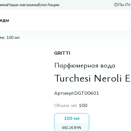
амма
Наши магазины
Блог
Акции
Пн-Пт:
нды
eme, 100 мл
GRITTI
Парфюмерная вода
Turchesi Neroli 
Артикул:
DGT00601
Объем, мл
:
100
100 мл
692,26 BYN