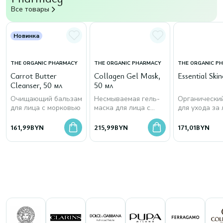
Все товары
Новинка
THE ORGANIC PHARMACY
THE ORGANIC PHARMACY
THE ORGANIC P
Carrot Butter
Collagen Gel Mask,
Essential Skin
Cleanser, 50 мл
50 мл
Очищающий бальзам
Несмываемая гель-
Органически
для лица с морковью
маска для лица с
для ухода за
морским коллагеном
161,99
BYN
215,99
BYN
171,01
BYN