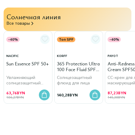
Солнечная линия
Все товары
-40%
Топ SPF
-40%
NACIFIC
KORFF
PAYOT
Sun Essence SPF 50+
365 Protection Ultra
Anti-Rednes
100 Face Fluid SPF
Cream SPF50
50+
Увлажняющий
Солнцезащитный
СС-крем для 
солнцезащитный
флюид для лица
маскирующи
крем для лица
покраснения
63,76
BYN
87,23
BYN
140,28
BYN
106,27
BYN
145,38
BYN