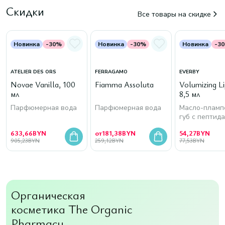
Скидки
Все товары на скидке
Новинка
-30%
Новинка
-30%
Новинка
-3
ATELIER DES ORS
FERRAGAMO
EVERBY
Novae Vanilla, 100
Fiamma Assoluta
Volumizing Lip
мл
8,5 мл
Парфюмерная вода
Парфюмерная вода
Масло-пламп
губ с пептид
633,66
BYN
от
181,38
BYN
54,27
BYN
905,23
BYN
259,12
BYN
77,53
BYN
Органическая
косметика The Organic
Pharmacy