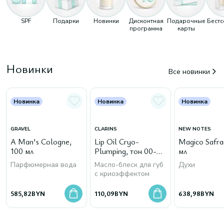
SPF
Подарки
Новинки
Дисконтная
Подарочные
Бест
программа
карты
Новинки
Все новинки
Новинка
Новинка
Новинка
GRAVEL
CLARINS
NEW NOTES
A Man's Cologne,
Lip Oil Cryo-
Magico Safra
100 мл
Plumping, тон 00-
мл
Cryo Mint
Парфюмерная вода
Масло-блеск для губ
Духи
с криоэффектом
585,82
BYN
110,09
BYN
638,98
BYN