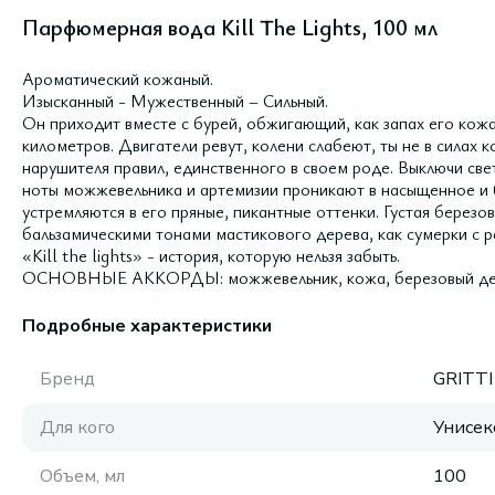
Парфюмерная вода Kill The Lights, 100 мл
Ароматический кожаный.
Изысканный - Мужественный – Сильный.
Он приходит вместе с бурей, обжигающий, как запах его кожа
километров. Двигатели ревут, колени слабеют, ты не в силах к
нарушителя правил, единственного в своем роде. Выключи свет
ноты можжевельника и артемизии проникают в насыщенное и 
устремляются в его пряные, пикантные оттенки. Густая берез
бальзамическими тонами мастикового дерева, как сумерки с р
«Kill the lights» - история, которую нельзя забыть.
ОСНОВНЫЕ АККОРДЫ: можжевельник, кожа, березовый дег
Подробные характеристики
Бренд
GRITTI
Для кого
Унисек
Объем, мл
100