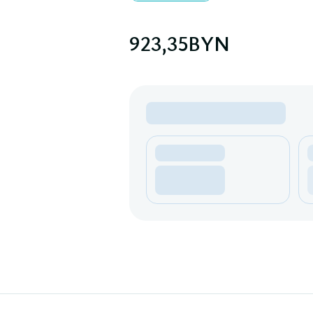
923,35
BYN