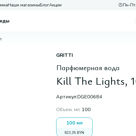
амма
Наши магазины
Блог
Акции
Пн-Пт:
нды
л
GRITTI
Парфюмерная вода
Kill The Lights, 
Артикул:
DGE00684
Объем, мл
:
100
100 мл
923,35 BYN