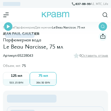
637-88-99
A1, МТС, Life
Главная
Парфюмерия
Для мужчин
Le Beau Narcisse, 75 мл
JEAN PAUL GAULTIER
Парфюмерная вода
Le Beau Narcisse, 75 мл
Артикул:
65228043
0
Оставить отзыв
Объем, мл
:
75
125 мл
75 мл
533,15 BYN
384,50 BYN