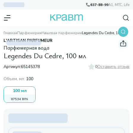
637-88-99
A1, МТС, Life
Главная
Парфюмерия
Нишевая парфюмерия
Legendes Du Cedre, 100 мл
L'ARTISAN PARFUMEUR
Парфюмерная вода
Legendes Du Cedre, 100 мл
Артикул:
65145378
0
Оставить отзыв
Объем, мл
:
100
100 мл
875,94 BYN