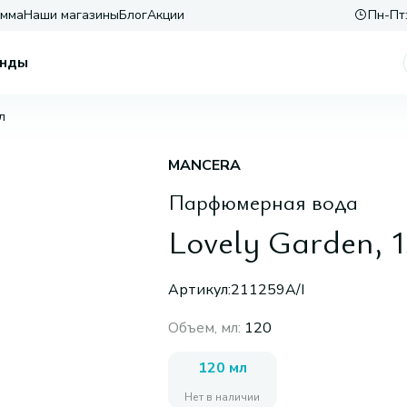
амма
Наши магазины
Блог
Акции
Пн-Пт:
нды
л
MANCERA
Парфюмерная вода
Lovely Garden, 
Артикул:
211259A/I
Объем, мл
:
120
120 мл
Нет в наличии