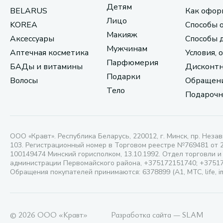
Детям
BELARUS
Как офор
Лицо
KOREA
Способы 
Макияж
Аксессуары
Способы 
Мужчинам
Аптечная косметика
Условия, 
Парфюмерия
БАДы и витамины
Дисконтн
Подарки
Волосы
Обращени
Тело
Подарочн
ООО «Кравт». Республика Беларусь, 220012, г. Минск, пр. Незав
103. Регистрационный номер в Торговом реестре №769481 от 
100149474 Минский горисполком, 13.10.1992. Отдел торговли и
администрации Первомайского района, +375172151740; +3751
Обращения покупателей принимаются: 6378899 (А1, МТС, life, i
© 2026 ООО «Кравт»
Разработка сайта — SLAM