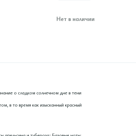
Нет в наличии
нание о сладком солнечном дне в тени
ом, в то время как изысканный красный
ты апельсина и тубероза; Базовые ноты: