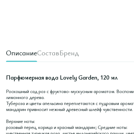
Описание
Состав
Бренд
Парфюмерная вода Lovely Garden, 120 мл
Роскошный сад роз с фруктово-мускусным ароматом. Воспоми
лимонного дерева.
Тубероза и цветы апельсина переплетаются с пудровым аромат
мандарин привносит нежный древесный шлейф чувственности.
Верхние ноты:
розовый перец, корица и красный мандарин; Средние ноты:
чувственная турецкая роза, листья индонезийского пачули, цве