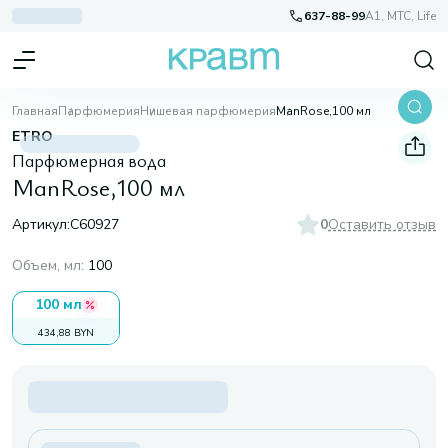
637-88-99
A1, МТС, Life
Главная
Парфюмерия
Нишевая парфюмерия
ManRose,100 мл
ETRO
Парфюмерная вода
ManRose,100 мл
Артикул:
C60927
0
Оставить отзыв
Объем, мл
:
100
100 мл
434,88 BYN