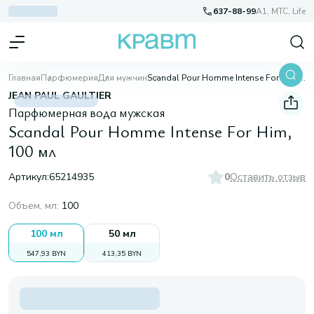
637-88-99
A1, МТС, Life
Главная
Парфюмерия
Для мужчин
Scandal Pour Homme Intense For Him, 100 мл
JEAN PAUL GAULTIER
Парфюмерная вода мужская
Scandal Pour Homme Intense For Him,
100 мл
Артикул:
65214935
0
Оставить отзыв
Объем, мл
:
100
100 мл
50 мл
547,93 BYN
413,35 BYN