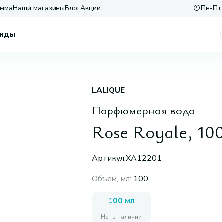
амма
Наши магазины
Блог
Акции
Пн-Пт:
нды
LALIQUE
Парфюмерная вода
Rose Royale, 10
Артикул:
XA12201
Объем, мл
:
100
100 мл
Нет в наличии