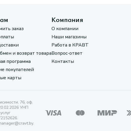
там
Компания
мить заказ
О компании
оплаты
Наши магазины
доставки
Работа в КРАВТ
обмен и возврат товара
Вопрос-ответ
ая программа
Контакты
е покупателей
ые карты
исимости, 76, оф.
20.02.2026 УНП
 услуг
72152626.
manager@cravt.by.