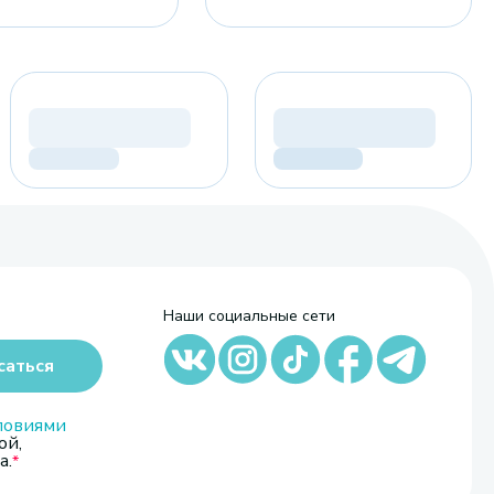
Наши социальные сети
саться
ловиями
ой,
а.