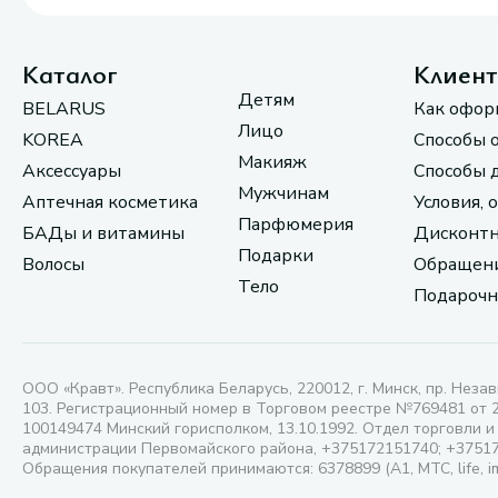
Каталог
Клиен
Детям
BELARUS
Как офор
Лицо
KOREA
Способы 
Макияж
Аксессуары
Способы 
Мужчинам
Аптечная косметика
Условия, 
Парфюмерия
БАДы и витамины
Дисконтн
Подарки
Волосы
Обращени
Тело
Подарочн
ООО «Кравт». Республика Беларусь, 220012, г. Минск, пр. Незав
103. Регистрационный номер в Торговом реестре №769481 от 
100149474 Минский горисполком, 13.10.1992. Отдел торговли и
администрации Первомайского района, +375172151740; +3751
Обращения покупателей принимаются: 6378899 (А1, МТС, life, i