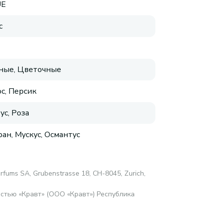
UE
с
ные, Цветочные
с, Персик
ус, Роза
ан, Мускус, Османтус
arfums SA, Grubenstrasse 18, CH-8045, Zurich,
стью «Кравт» (ООО «Кравт») Республика