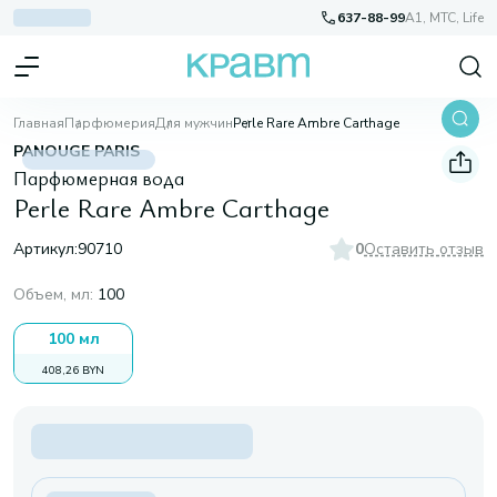
637-88-99
A1, МТС, Life
Главная
Парфюмерия
Для мужчин
Perle Rare Ambre Carthage
PANOUGE PARIS
Парфюмерная вода
Perle Rare Ambre Carthage
Артикул:
90710
0
Оставить отзыв
Объем, мл
:
100
100 мл
408,26 BYN